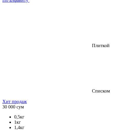
По алфавиту
Плиткой
Списком
Хит продаж
30 000
сум
0,5кг
1кг
1,4кг