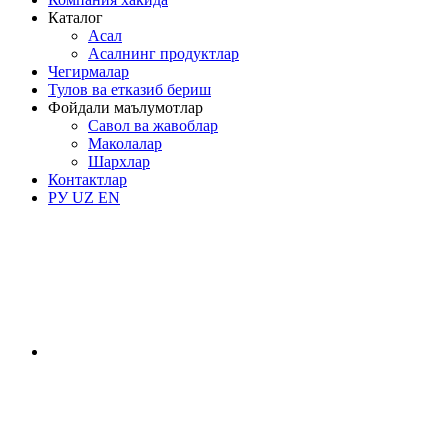
Каталог
Асал
Асалнинг продуктлар
Чегирмалар
Тулов ва етказиб бериш
Фойдали маълумотлар
Савол ва жавоблар
Маколалар
Шархлар
Контактлар
РУ
UZ
EN