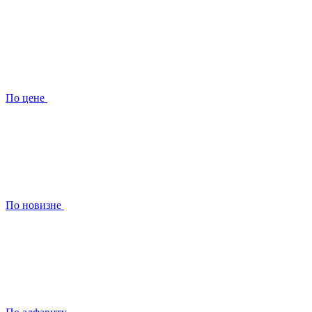
По цене
По новизне