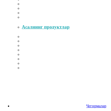
Асалнинг продуктлар
Чегирмалар