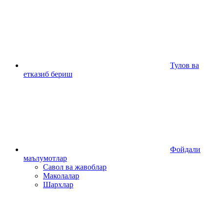
Тулов ва
етказиб бериш
Фойдали
маълумотлар
Савол ва жавоблар
Маколалар
Шархлар