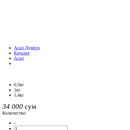
Асал Дунёси
Каталог
Асал
0,5кг
1кг
1,4кг
34 000
сум
Количество
–