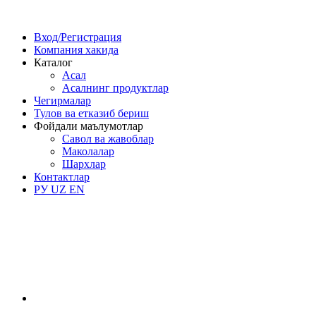
Вход/Регистрация
Компания хакида
Каталог
Асал
Асалнинг продуктлар
Чегирмалар
Тулов ва етказиб бериш
Фойдали маълумотлар
Савол ва жавоблар
Маколалар
Шархлар
Контактлар
РУ
UZ
EN