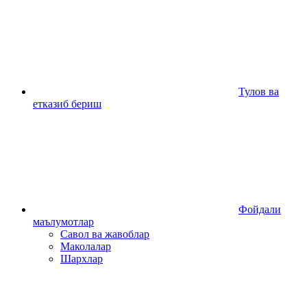
Тулов ва
етказиб бериш
Фойдали
маълумотлар
Савол ва жавоблар
Маколалар
Шархлар