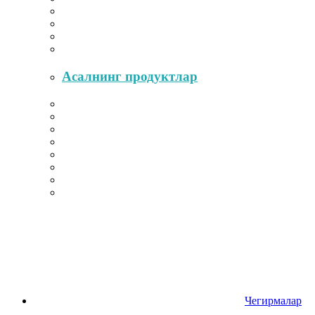
Асалнинг продуктлар
Чегирмалар