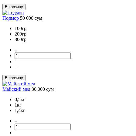
В корзину
Подмор
50 000
сум
100гр
200гр
300гр
–
+
В корзину
Майский мед
30 000
сум
0,5кг
1кг
1,4кг
–