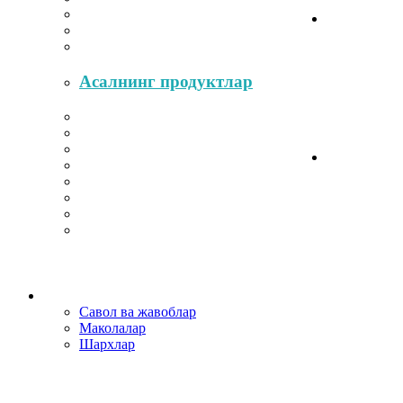
Асалнинг продуктлар
Савол ва жавоблар
Маколалар
Шархлар