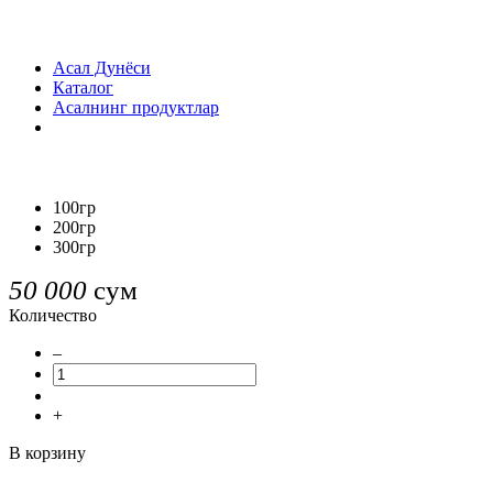
Асал Дунёси
Каталог
Асалнинг продуктлар
100гр
200гр
300гр
50 000
сум
Количество
–
+
В корзину