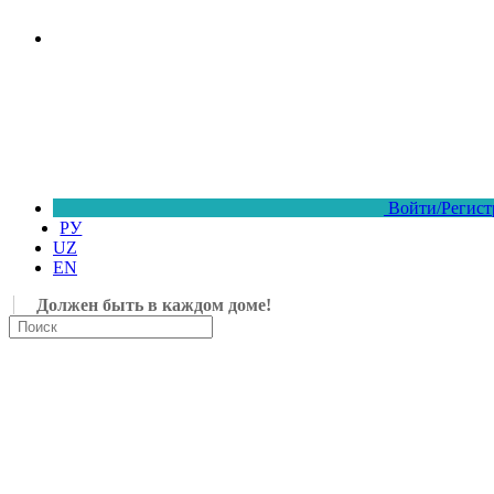
Войти/Регист
РУ
UZ
EN
Должен быть в каждом доме!