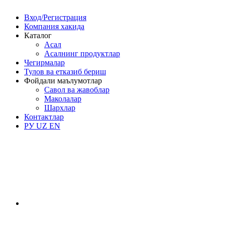
Вход/Регистрация
Компания хакида
Каталог
Асал
Асалнинг продуктлар
Чегирмалар
Тулов ва етказиб бериш
Фойдали маълумотлар
Савол ва жавоблар
Маколалар
Шархлар
Контактлар
РУ
UZ
EN