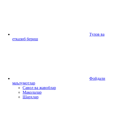
Тулов ва
етказиб бериш
Фойдали
маълумотлар
Савол ва жавоблар
Маколалар
Шархлар