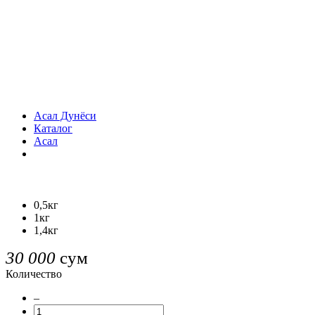
Асал Дунёси
Каталог
Асал
0,5кг
1кг
1,4кг
30 000
сум
Количество
–