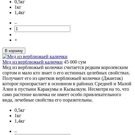
0,5кг
1кг
1,4кг
–
+
В корзину
Мед из верблюжьей калючки
45 000
сум
Мед из верблюжьей колючки считается редким королевским
сортом и мало кто знает о его истинных целебных свойствах.
Получают его из цветков верблюжьей колючки (Джантак)
которое произрастает в основном в районах Средней и Малой
Азии в пустыни Каракумы и Кызылкум. Несмотря на то, что
само растение колючка не имеет особо привлекательного
вида, лечебные свойства его поразительны.
0,5кг
1кг
1,4кг
–