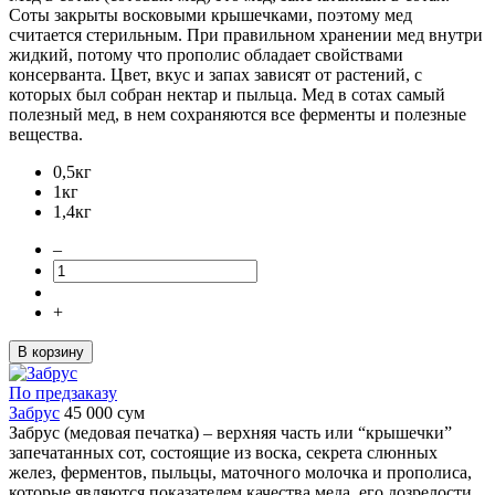
Соты закрыты восковыми крышечками, поэтому мед
считается стерильным. При правильном хранении мед внутри
жидкий, потому что прополис обладает свойствами
консерванта. Цвет, вкус и запах зависят от растений, с
которых был собран нектар и пыльца. Мед в сотах самый
полезный мед, в нем сохраняются все ферменты и полезные
вещества.
0,5кг
1кг
1,4кг
–
+
В корзину
По предзаказу
Забрус
45 000
сум
Забрус (медовая печатка) – верхняя часть или “крышечки”
запечатанных сот, состоящие из воска, секрета слюнных
желез, ферментов, пыльцы, маточного молочка и прополиса,
которые являются показателем качества меда, его дозрелости.