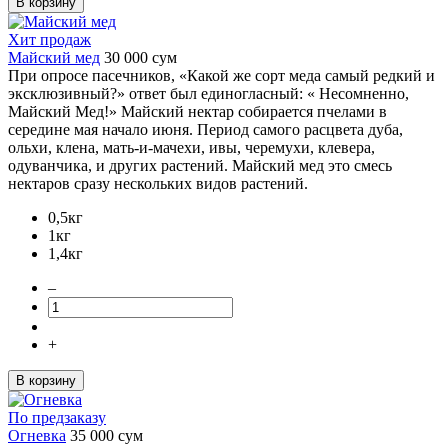
В корзину
Хит продаж
Майский мед
30 000
сум
При опросе пасечников, «Какой же сорт меда самый редкий и
эксклюзивный?» ответ был единогласный: « Несомненно,
Майский Мед!» Майский нектар собирается пчелами в
середине мая начало июня. Период самого расцвета дуба,
ольхи, клена, мать-и-мачехи, ивы, черемухи, клевера,
одуванчика, и других растений. Майский мед это смесь
нектаров сразу нескольких видов растений.
0,5кг
1кг
1,4кг
–
+
В корзину
По предзаказу
Огневка
35 000
сум