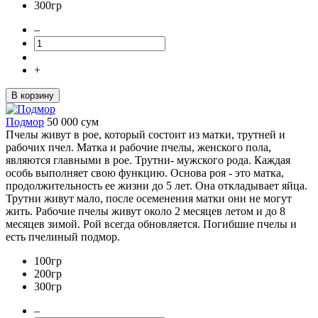
300гр
–
+
В корзину
Подмор
50 000
сум
Пчелы живут в рое, который состоит из матки, трутней и
рабочих пчел. Матка и рабочие пчелы, женского пола,
являются главными в рое. Трутни- мужского рода. Каждая
особь выполняет свою функцию. Основа роя - это матка,
продолжительность ее жизни до 5 лет. Она откладывает яйца.
Трутни живут мало, после осеменения матки они не могут
жить. Рабочие пчелы живут около 2 месяцев летом и до 8
месяцев зимой. Рой всегда обновляется. Погибшие пчелы и
есть пчелиный подмор.
100гр
200гр
300гр
–