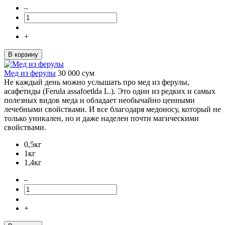
–
+
В корзину
Мед из ферулы
30 000
сум
Не каждый день можно услышать про мед из ферулы,
асафе́тиды (Ferula assafoetlda L.). Это один из редких и самых
полезных видов меда и обладает необычайно ценными
лечебными свойствами. И все благодаря медоносу, который не
только уникален, но и даже наделен почти магическими
свойствами.
0,5кг
1кг
1,4кг
–
+