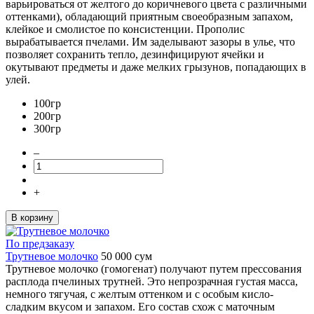
варьироваться от желтого до коричневого цвета с различными
оттенками), обладающий приятным своеобразным запахом,
клейкое и смолистое по консистенции. Прополис
вырабатывается пчелами. Им заделывают зазоры в улье, что
позволяет сохранить тепло, дезинфицируют ячейки и
окутывают предметы и даже мелких грызунов, попадающих в
улей.
100гр
200гр
300гр
–
+
В корзину
По предзаказу
Трутневое молочко
50 000
сум
Трутневое молочко (гомогенат) получают путем прессования
расплода пчелиных трутней. Это непрозрачная густая масса,
немного тягучая, с желтым оттенком и с особым кисло-
сладким вкусом и запахом. Его состав схож с маточным