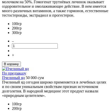
молочком на 50%. Гомогенат трутнёвых личинок оказывает
оздоровительное и омолаживающее действие. В нем имеется
много различных витаминов, а также гормонов, естественные
тестостероиды, экстрадиол и прогестерон.
100гр
200гр
300гр
–
+
В корзину
По предзаказу
Пчелиный яд
50 000
сум
Пчелиный яд сегодня широко применяется в лечебных целях
и по своим уникальным свойствам признан источником
долголетия. В народной медицине этот продукт назвали
«природным целителем».
100гр
200гр