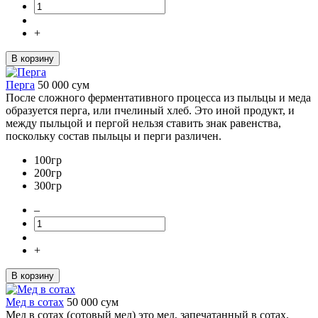
+
В корзину
Перга
50 000
сум
После сложного ферментативного процесса из пыльцы и меда
образуется перга, или пчелиный хлеб. Это иной продукт, и
между пыльцой и пергой нельзя ставить знак равенства,
поскольку состав пыльцы и перги различен.
100гр
200гр
300гр
–
+
В корзину
Мед в сотах
50 000
сум
Мед в сотах (сотовый мед) это мед, запечатанный в сотах.