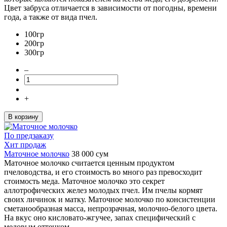
Цвет забруса отличается в зависимости от погодны, времени
года, а также от вида пчел.
100гр
200гр
300гр
–
+
В корзину
По предзаказу
Хит продаж
Маточное молочко
38 000
сум
Маточное молочко считается ценным продуктом
пчеловодства, и его стоимость во много раз превосходит
стоимость меда. Маточное молочко это секрет
аллотрофических желез молодых пчел. Им пчелы кормят
своих личинок и матку. Маточное молочко по консистенции
сметанообразная масса, непрозрачная, молочно-белого цвета.
На вкус оно кисловато-жгучее, запах специфический с
медовым оттенком.