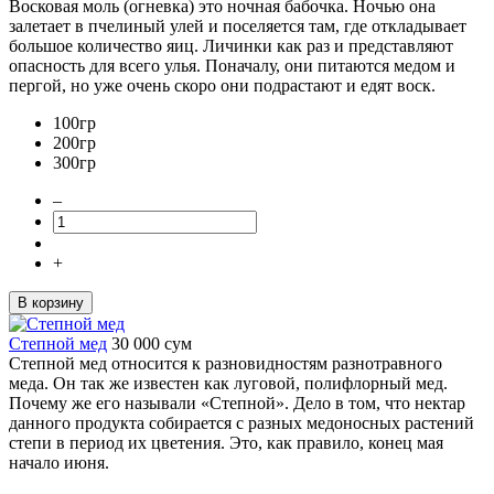
Восковая моль (огневка) это ночная бабочка. Ночью она
залетает в пчелиный улей и поселяется там, где откладывает
большое количество яиц. Личинки как раз и представляют
опасность для всего улья. Поначалу, они питаются медом и
пергой, но уже очень скоро они подрастают и едят воск.
100гр
200гр
300гр
–
+
В корзину
Степной мед
30 000
сум
Степной мед относится к разновидностям разнотравного
меда. Он так же известен как луговой, полифлорный мед.
Почему же его называли «Степной». Дело в том, что нектар
данного продукта собирается с разных медоносных растений
степи в период их цветения. Это, как правило, конец мая
начало июня.