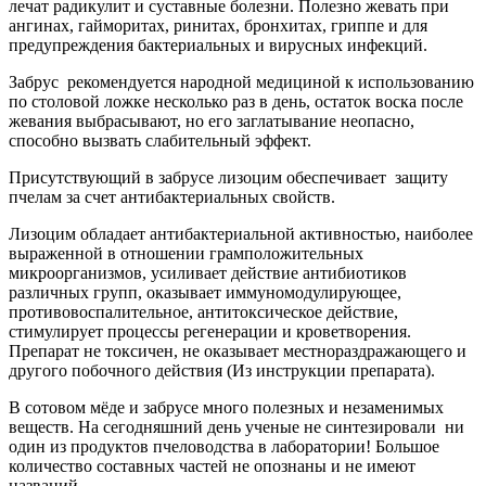
лечат радикулит и суставные болезни. Полезно жевать при
ангинах, гайморитах, ринитах, бронхитах, гриппе и для
предупреждения бактериальных и вирусных инфекций.
Забрус рекомендуется народной медициной к использованию
по столовой ложке несколько раз в день, остаток воска после
жевания выбрасывают, но его заглатывание неопасно,
способно вызвать слабительный эффект.
Присутствующий в забрусе лизоцим обеспечивает защиту
пчелам за счет антибактериальных свойств.
Лизоцим обладает антибактериальной активностью, наиболее
выраженной в отношении грамположительных
микроорганизмов, усиливает действие антибиотиков
различных групп, оказывает иммуномодулирующее,
противовоспалительное, антитоксическое действие,
стимулирует процессы регенерации и кроветворения.
Препарат не токсичен, не оказывает местнораздражающего и
другого побочного действия (Из инструкции препарата).
В сотовом мёде и забрусе много полезных и незаменимых
веществ. На сегодняшний день ученые не синтезировали ни
один из продуктов пчеловодства в лаборатории! Большое
количество составных частей не опознаны и не имеют
названий.