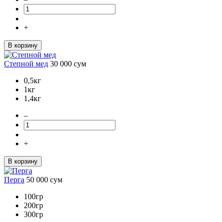
+
В корзину
Степной мед
30 000
сум
0,5кг
1кг
1,4кг
–
+
В корзину
Перга
50 000
сум
100гр
200гр
300гр