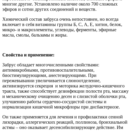
многие другие. Установлено наличие около 700 сложных
эфиров и сотни других соединений и веществ.
Химический состав забруса очень непостоянен, но всегда
включает в себя витамины группы Б, С, А, Е, хитин, белок,
микро- и макроэлементы, углеводы, ферменты, эфирные
масла, смолы, бальзамы и жиры.
Свойства и применение:
Забрус обладает многочисленными свойствами:
антимикробными, противовоспалительными,
биостимулирующими, анестезирующими. При
пережевывании увеличивается слюноотделение,
активизируется секреция и моторика желудочно-кишечного
тракта, также способствует дезинфекции полости рта, массажу
и механическому очищению десен и слизистой оболочки рта,
улучшению работы сердечно-сосудистой системы и
нормализации кишечной микрофлоры при дисбактериозе.
Он также применяется для лечения и профилактики сенной
лихорадки, аллергических реакций, поллиноза, бронхиальной
астмы – оно оказывает десенсибилизирующее действие. Им