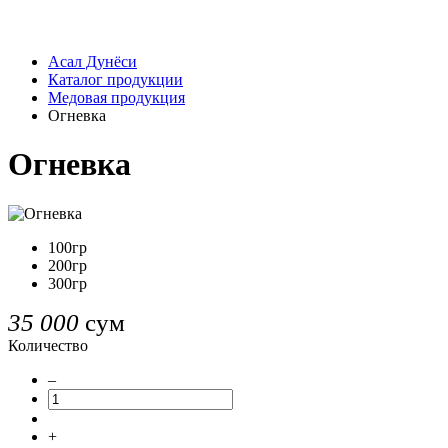
Асал Дунёси
Каталог продукции
Медовая продукция
Огневка
Огневка
100гр
200гр
300гр
35 000
сум
Количество
–
+