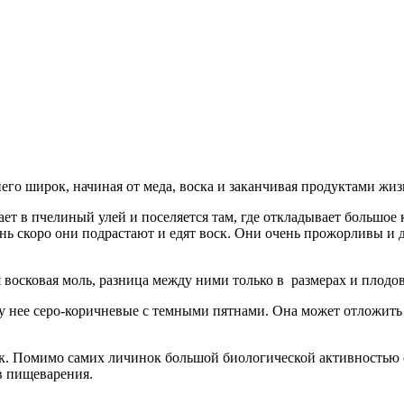
него широк, начиная от меда, воска и заканчивая продуктами жи
ает в пчелиный улей и поселяется там, где откладывает большое 
ень скоро они подрастают и едят воск. Они очень прожорливы и 
я восковая моль, разница между ними только в размерах и плодо
 у нее серо-коричневые с темными пятнами. Она может отложить 
ск. Помимо самих личинок большой биологической активностью
в пищеварения.