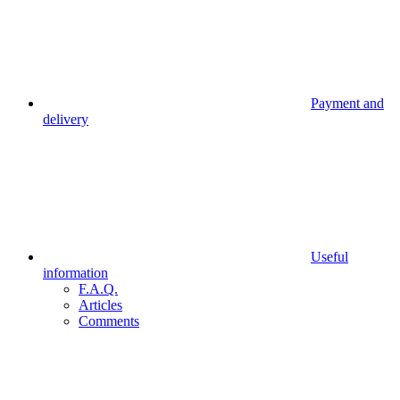
Payment and
delivery
Useful
information
F.A.Q.
Articles
Comments