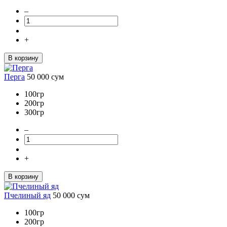
–
+
В корзину
Перга
50 000
сум
100гр
200гр
300гр
–
+
В корзину
Пчелиный яд
50 000
сум
100гр
200гр