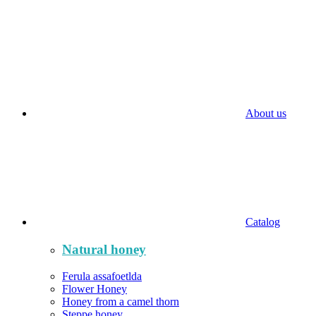
About us
Catalog
Natural honey
Ferula assafoetlda
Flower Honey
Honey from a camel thorn
Steppe honey