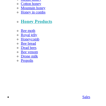
Cotton honey
Mountain honey
Honey in combs
Honey Products
Bee moth
Royal jelly
Honeycomb
Bee bread
Dead bees
Bee venom
Drone milk
Propolis
Sales