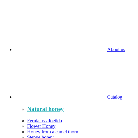
About us
Catalog
Natural honey
Ferula assafoetlda
Flower Honey
Honey from a camel thorn
Steppe honey