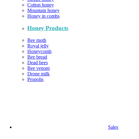
Cotton honey
Mountain honey
Honey in combs
Honey Products
Bee moth
Royal jelly
Honeycomb
Bee bread
Dead bees
Bee venom
Drone milk
Propolis
Sales