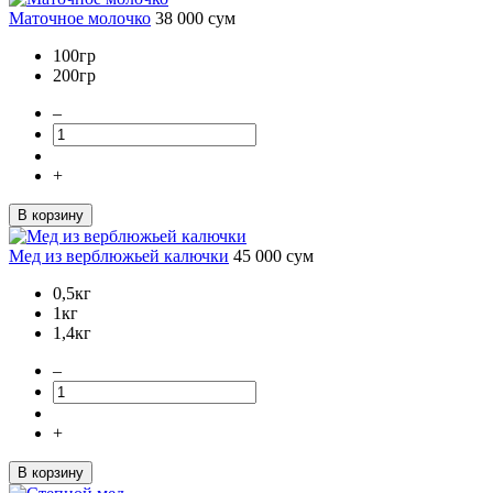
Маточное молочко
38 000
сум
100гр
200гр
–
+
В корзину
Мед из верблюжьей калючки
45 000
сум
0,5кг
1кг
1,4кг
–
+
В корзину