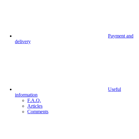
Payment and
delivery
Useful
information
F.A.Q.
Articles
Comments