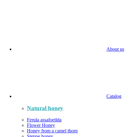
About us
Catalog
Natural honey
Ferula assafoetlda
Flower Honey
Honey from a camel thorn
Steppe honey