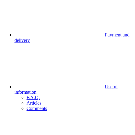
Payment and
delivery
Useful
information
F.A.Q.
Articles
Comments