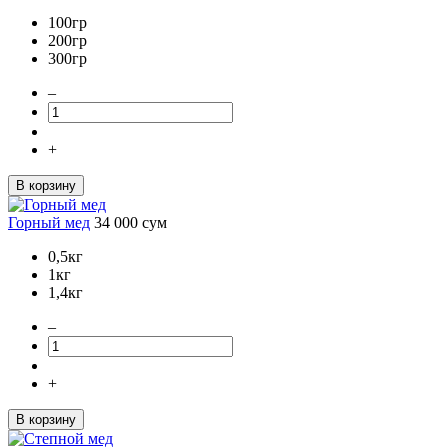
100гр
200гр
300гр
–
+
В корзину
Горный мед
34 000
сум
0,5кг
1кг
1,4кг
–
+
В корзину