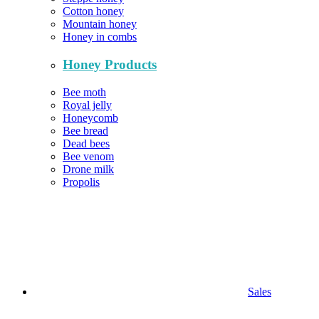
Cotton honey
Mountain honey
Honey in combs
Honey Products
Bee moth
Royal jelly
Honeycomb
Bee bread
Dead bees
Bee venom
Drone milk
Propolis
Sales